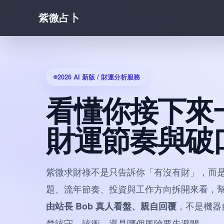
紫微占卜
2026 AI 新版 / 財運分析服務
看懂你接下來
財運節奏與破
紫微求財祿不是只告訴你「有沒有財」，而
題、流年節奏、投資與工作方向拆開來看，
，不是機器
由站長 Bob 真人看盤、親自回覆
楚該守、該衝，還是哪個風險要先避開。