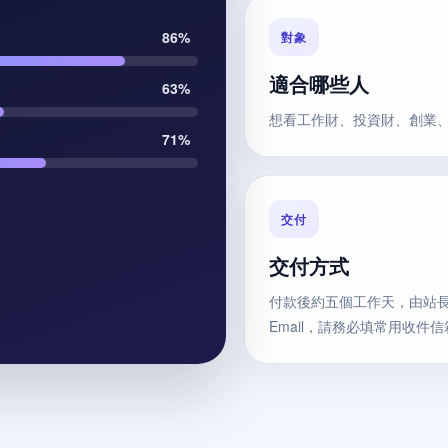
86%
對象
適合哪些人
63%
想看工作財、投資財、創業
71%
交付
交付方式
付款後約五個工作天，由站長
Email，請務必填常用收件