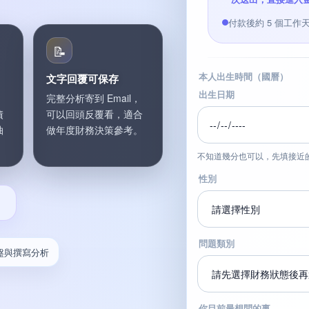
付款後約 5 個工
📝
本人出生時間（國曆）
文字回覆可保存
出生日期
完整分析寄到 Email，
債
可以回頭反覆看，適合
抽
做年度財務決策參考。
不知道幾分也可以，先填接近的時
性別
問題類別
盤與撰寫分析
你目前最想問的事