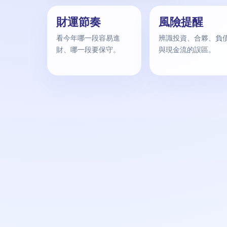
財運節奏
風險提醒
看今年哪一段容易進
辨識投資、合夥、負
財、哪一段要保守。
與現金流的誤區。