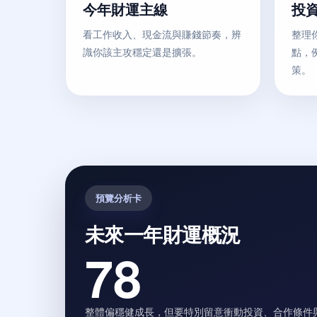
今年財運主線
投
看工作收入、現金流與賺錢節奏，辨
整理
識你該主攻穩定還是擴張。
點，
策。
預覽分析卡
未來一年財運概況
78
整體偏穩健成長，但要特別留意衝動投資、合作條件