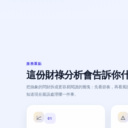
服務重點
這份財祿分析會告訴你
把抽象的問財拆成更容易閱讀的幾塊：先看節奏，再看風
知道現在最該處理哪一件事。
📈
⚠️
01