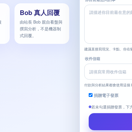
Bob 真人回覆
債
由站長 Bob 親自看盤與
撰寫分析，不是機器制
式回覆。
建議直接寫現況、卡點、你在
收件信箱
付款與分析結果都會使用這個 E
捐贈電子發票
若未勾選捐贈發票，下