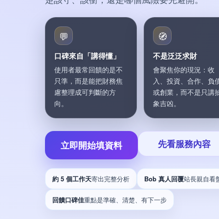
💬
🧭
口碑來自「講得懂」
不是泛泛求財
使用者最常回饋的是不
會聚焦你的現況：收
只準，而是能把財務焦
入、投資、合作、負
慮整理成可判斷的方
或創業，而不是只講
向。
象吉凶。
先看服務內容
立即開始填資料
約 5 個工作天
寄出完整分析
Bob 真人回覆
站長親自看
回饋口碑佳
重點是準確、清楚、有下一步