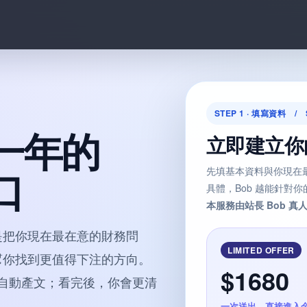
STEP 1 · 填寫資料 / 
一年的
立即建立你
口
先填基本資料與你現在
具體，Bob 越能針對
本服務由站長 Bob 
是把你現在最在意的財務問
LIMITED OFFER
幫你找到更值得下注的方向。
$1680
自動產文；看完後，你會更清
一次送出，直接進入