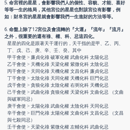
5. 命宮裡的星星，會影響我們人的個性、容貌、才能、喜好
等等一生的格局，其他宮位的星星也對該宮位有影響，例
如：財帛宮的星星就會影響我們一生進財的方法等等。
6. 命盤上除了12宮位及會流轉的『大運』『流年』『流月』
之外，很重要的還有祿、權、科、忌這四化。
星星的四化是跟著天干運行的，天干指的是甲、乙、丙、
丁、戊、己、庚、辛、壬、癸。其中
甲干會使 > 廉貞化祿 破軍化權 武曲化科 太陽化忌
乙干會使 > 天機化祿 天梁化權 紫微化科 太陰化忌
丙干會使 > 天同化祿 天機化權 文昌化科 廉貞化忌
丁干會使 > 太陰化祿 天同化權 天機化科 巨門化忌
戊干會使 > 貪狼化祿 太陰化權 右弼化科 天機化忌
己干會使 > 武曲化祿 貪狼化權 天梁化科 文曲化忌 （文曲
與破軍同忌）
庚干會使 > 太陽化祿 武曲化權 太陰化科 天同化忌
辛干會使 > 巨門化祿 太陽化權 文曲化科 文昌化忌 （文昌
與七殺同忌）
壬干會使 > 天梁化祿 紫微化權 左輔化科 武曲化忌