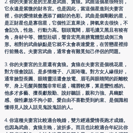
2. 你的夫妻宮是的主星是武曲、貪狼。武曲這個星很特別，
它永遠是紫微的財帛宮。也是因此，當這個星進到夫妻宮
裡，你的愛情就會憑添了錢財的色彩。武曲是個剛毅的星，
是正財星也是寡宿星，它個性正直果決，脾氣來去很快，不
會記仇，性急、行動力高。額頭寬闊，眉毛濃又黑且有稜有
角，身材中等、體型壯碩，聲音宏亮肩膀寬體型成倒三角
形。相對的武曲缺點是它就不太會表達愛意，在苦戀星裡排
行前幾名。夫妻宮武曲，通常會有難覓知己伴侶的問題。
3. 你的夫妻宮的主星還有貪狼。貪狼在夫妻宮是個桃花星，
對方很會說話、是多情種子、八面玲瓏。對方女人緣很好，
通常臉型長圓、眼睛靈活還會放電、眉毛與眼睛間的距離較
窄、身上毛髮與鬍鬚非常旺盛，嘴唇較厚，算是蠻性感的。
他多才多藝、擅長獻殷勤、說好聽話，親和力強、具幽默
感、個性豪放不拘小節、愛自由不喜歡受到約束、是個識相
懂得見人說人話見鬼說鬼話的人。
4. 你這種夫妻宮比較適合晚婚，雙方經過愛情長跑才成婚。
也因為武曲、貪狼主晚，波折多。而且也比較適合年紀比你