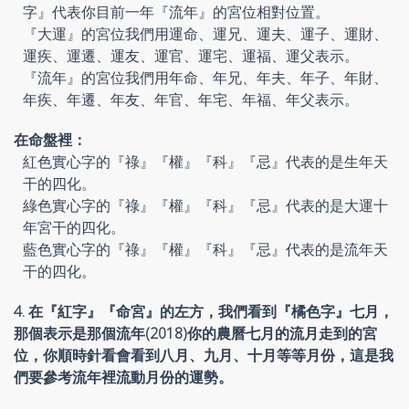
字』代表你目前一年『流年』的宮位相對位置。
『大運』的宮位我們用運命、運兄、運夫、運子、運財、
運疾、運遷、運友、運官、運宅、運福、運父表示。
『流年』的宮位我們用年命、年兄、年夫、年子、年財、
年疾、年遷、年友、年官、年宅、年福、年父表示。
在命盤裡：
紅色實心字的『祿』『權』『科』『忌』代表的是生年天
干的四化。
綠色實心字的『祿』『權』『科』『忌』代表的是大運十
年宮干的四化。
藍色實心字的『祿』『權』『科』『忌』代表的是流年天
干的四化。
4. 在『紅字』『命宮』的左方，我們看到『橘色字』七月，
那個表示是那個流年(2018)你的農曆七月的流月走到的宮
位，你順時針看會看到八月、九月、十月等等月份，這是我
們要參考流年裡流動月份的運勢。