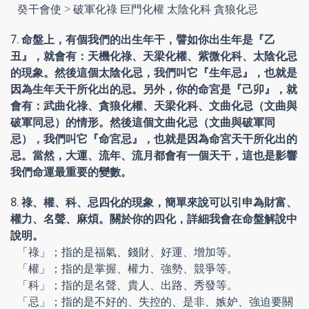
癸干會使 > 破軍化祿 巨門化權 太陰化科 貪狼化忌
7. 命盤上，有個我們的出生年干，譬如你出生年是『乙
丑』，就會有：天機化祿、天梁化權、紫微化科、太陰化忌
的現象。然後這個太陰化忌，我們叫它『生年忌』，也就是
因為生年天干所化出的忌。另外，你的命宮是『己卯』，就
會有：武曲化祿、貪狼化權、天梁化科、文曲化忌（文曲與
破軍同忌）的情形。然後這個文曲化忌（文曲與破軍同
忌），我們叫它『命宮忌』，也就是因為命宮天干所化出的
忌。當然，大運、流年、流月都會有一個天干，這也是影響
我們命運最重要的變數。
8. 祿、權、科、忌四化的現象，簡單來說可以引申為財富、
權力、名聲、麻煩。關於你的四化，詳細我會在命盤解說中
說明。
「祿」；指的是福氣、錢財、好運、增加等。
「權」；指的是掌握、權力、強勢、競爭等。
「科」；指的是名聲、貴人、出路、秀發等。
「忌」；指的是不好的、失控的、是非、嫉妒、強迫要關