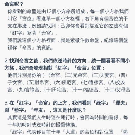
命宮呢？
你看到的命盤是由12個小方格所組成，每一個小方格我們
叫它『宮位』看進單一個小方格裡，右下角有個宮位的干
支在那邊，例如請找到：己卯你會看到靠近它的左邊有個
『紅字』寫著『命宮』。
我們說這個小方格裡面，就是紫微斗數命盤，紀錄這個盤
裡你『命宮』的資訊。
2. 找到命宮之後，我們依逆時針的方向，繞一圈看看不同小
方格，我們會發現相對『紅字』『命宮』位置：
他們分別是你的 (一)命宮、(二)兄弟宮、(三)夫妻宮、(四)
子女宮、(五)財帛宮、(六)疾厄宮、(七)遷移宮、(八)交友
宮、(九)官祿宮、(十)田宅宮、(十一)福德宮、(十二)父母宮
3. 在『紅字』『命宮』的上方，我們看到『綠字』『運夫』
跟『藍字』『年友』，這又是什麼呢？
其實這是我們人生時運在運行時，會因為時間的關係，每
十年順時針或逆時針的慢慢轉換。
『綠字』代表你目前十年『大運』的宮位相對位置，『藍