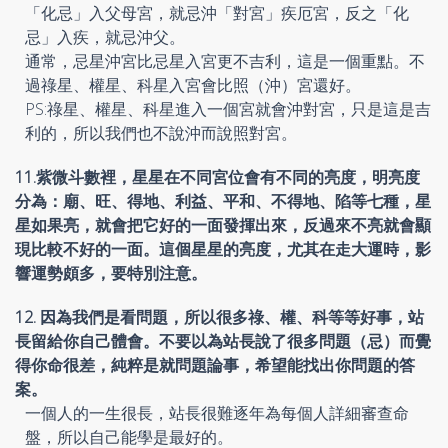
「化忌」入父母宮，就忌沖「對宮」疾厄宮，反之「化
忌」入疾，就忌沖父。
通常，忌星沖宮比忌星入宮更不吉利，這是一個重點。不
過祿星、權星、科星入宮會比照（沖）宮還好。
PS:祿星、權星、科星進入一個宮就會沖對宮，只是這是吉
利的，所以我們也不說沖而說照對宮。
11.紫微斗數裡，星星在不同宮位會有不同的亮度，明亮度
分為：廟、旺、得地、利益、平和、不得地、陷等七種，星
星如果亮，就會把它好的一面發揮出來，反過來不亮就會顯
現比較不好的一面。這個星星的亮度，尤其在走大運時，影
響運勢頗多，要特別注意。
12. 因為我們是看問題，所以很多祿、權、科等等好事，站
長留給你自己體會。不要以為站長說了很多問題（忌）而覺
得你命很差，純粹是就問題論事，希望能找出你問題的答
案。
一個人的一生很長，站長很難逐年為每個人詳細審查命
盤，所以自己能學是最好的。