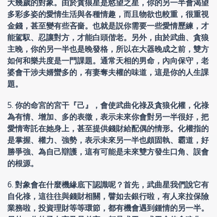
大幾歲的對象。由於貪狼星是慾望之星，你的另一半會渴望
多彩多姿的愛情生活與各種情趣，而且物欲也較重，很重視
金錢，甚至變有些吝嗇。也就是説你需要一些愛情歷練，才
能駕馭、忍讓對方，才能白頭偕老。另外，由於武曲、貪狼
主晚，你的另一半也是晚發格，所以在大器晚成之前，雙方
如何和樂共度是一門課題。通常天相的男命，內向保守，老
婆會干涉夫婿蠻多的，有妻奪夫權的味道，這是你的人生課
題。
5. 你的命宮的宮干『己』，會使武曲化祿及貪狼化權，化祿
為有情、增加、多的表徵，表示未來你會對另一半很好，把
愛情寄託在她身上，甚至提供錢財給配偶的情形。化權指的
是掌握、權力、強勢，表示未來另一半也頗固執、霸道，好
勝爭強、為自己辯護，這有可能是未來雙方發生口角、誤會
的根源。
6. 對象會在什麼機緣底下認識呢？首先，武曲星我們說它有
自化祿，這往往與錢財相關，譬如去銀行啦，有人來拉保險
業務啦，投資理財等等環節，都有機會遇到鍾情的另一半。