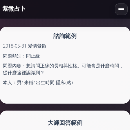
紫微占卜
Togg
navi
諮詢範例
2018-05-31 愛情紫微
問題類別：問正緣
問題內容：想請問正緣的長相與性格。可能會是什麼時間，
從什麼途徑認識到？
本人：男/ 未婚/ 出生時間-隱私(略)
大師回答範例