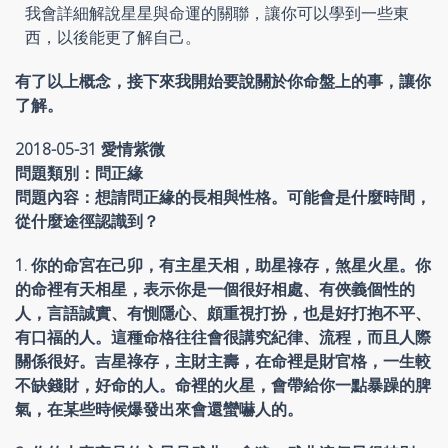
我會詳細解說星星與命運的關聯，讓你可以學到一些東
西，以後能更了解自己。
有了以上概念，接下來我開始要說關於你命盤上的事，讓你
了解。
2018-05-31 愛情紫微
問題類別：問正緣
問題內容：想請問正緣的長相與性格。可能會是什麼時間，
從什麼途徑認識到？
1. 你的命宮在己卯，有主星天相，助星祿存，煞星火星。你
的命裡有天相星，表示你是一個很好相處、有俠義個性的
人，言語誠實、有惻隱心、頗重視打扮，也是好打抱不平、
有口福的人。這種命格往往會很講究紀律、流程，而且人際
關係很好。吉星祿存，主財主壽，在命裡是財官格，一生較
不缺錢財，好命的人。命裡的火星，會帶給你一點暴躁的脾
氣，在某些時候爆發出來會還蠻嚇人的。